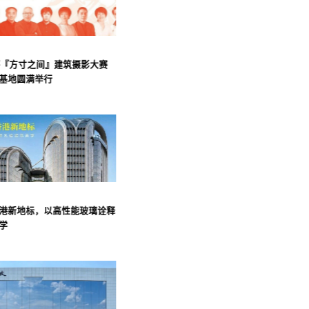
玻杯『方寸之间』建筑摄影大赛
基地圆满举行
港新地标，以高性能玻璃诠释
学