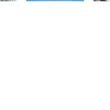
2026-05-01
北玻股份向劳动者致敬
把曲面做到极
2026-04-30
一年省下9
机！
2026-04-24
北玻三元流风机完美适配国家《节能装备
委会走进北玻
高质量发展实施方案》
2026-04-23
《人民日报
智化绿色化