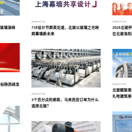
2026-07-20
2026-07-22
2026北
718设计节群英论道，北玻以玻璃之光映
界玻璃演绎
在北玻洛阳
照幕墙新未来
2026-07-02
中标陕西硕发
北玻赋能香
2026-07-09
扎哈建筑美
3个百分点的差距，马来西亚订单为什么
选择北玻？