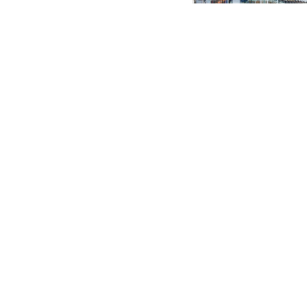
2026-05-08
全球最火新剧院之一，北玻
致
2026-04-27
深化协会合作｜上海幕墙专
股份